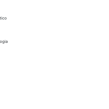
tico
logia