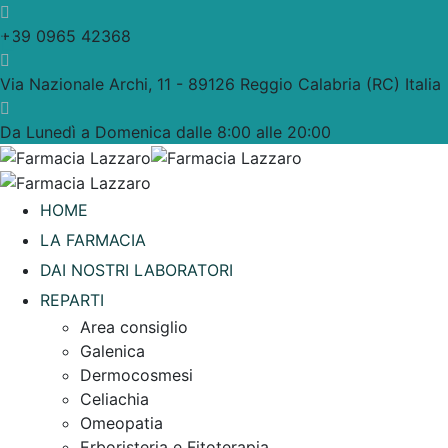
+39 0965 42368
Via Nazionale Archi, 11 - 89126 Reggio Calabria (RC) Italia
Da Lunedì a Domenica dalle 8:00 alle 20:00
HOME
LA FARMACIA
DAI NOSTRI LABORATORI
REPARTI
Area consiglio
Galenica
Dermocosmesi
Celiachia
Omeopatia
Erboristeria e Fitoterapia